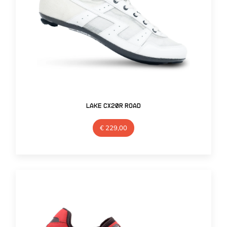
Lake CX20R Road
€
229,00