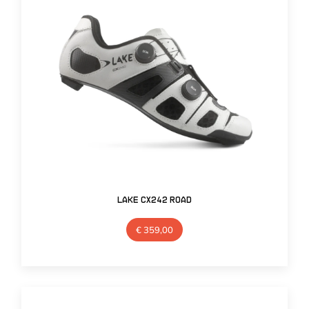
Lake CX242 Road
€
359,00