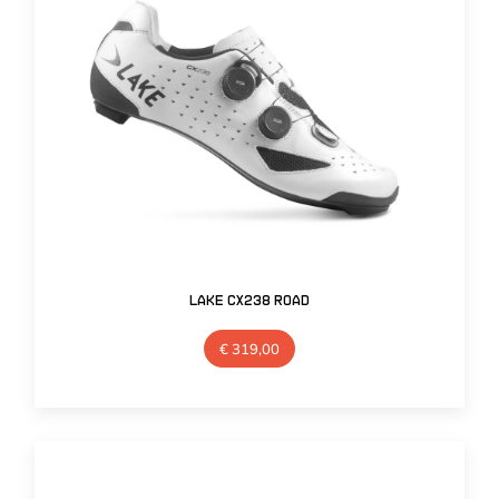
Lake CX238 Road
€
319,00