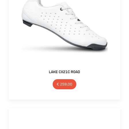
Lake CX21C Road
€
259,00