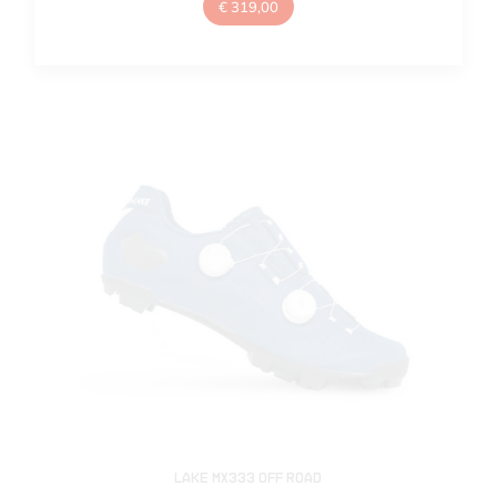
€
319,00
Lake MX333 Off Road