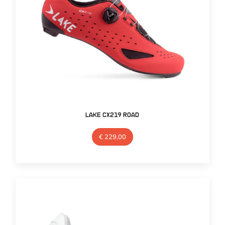
Lake CX219 Road
€
229,00