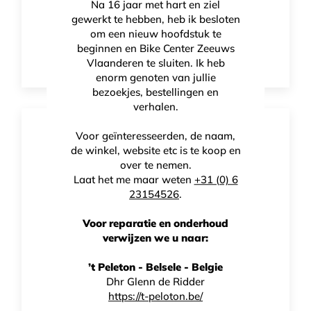
Na 16 jaar met hart en ziel
gewerkt te hebben, heb ik besloten
Lake CX333 Road
om een nieuw hoofdstuk te
beginnen en Bike Center Zeeuws
€
449,00
Vlaanderen te sluiten. Ik heb
enorm genoten van jullie
bezoekjes, bestellingen en
verhalen.
Voor geïnteresseerden, de naam,
de winkel, website etc is te koop en
over te nemen.
Laat het me maar weten
+31 (0) 6
23154526
.
Voor reparatie en onderhoud
verwijzen we u naar:
’t Peleton - Belsele - Belgie
Dhr Glenn de Ridder
https://t-peloton.be/