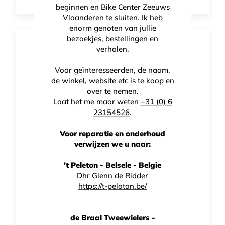
beginnen en Bike Center Zeeuws
Vlaanderen te sluiten. Ik heb
enorm genoten van jullie
bezoekjes, bestellingen en
verhalen.
Voor geïnteresseerden, de naam,
de winkel, website etc is te koop en
over te nemen.
Laat het me maar weten
+31 (0) 6
23154526
.
Voor reparatie en onderhoud
verwijzen we u naar:
’t Peleton - Belsele - Belgie
Dhr Glenn de Ridder
Stealth Wheels Alu 28-32mm Road Gravel CX
https://t-peloton.be/
HANDMADE IN NL
€
549,00
de Braal Tweewielers -