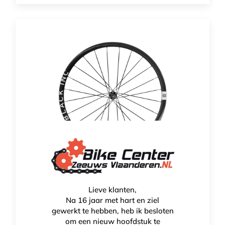
Lieve klanten,
BlackInc 28/33 Carbon Wheels
Na 16 jaar met hart en ziel
gewerkt te hebben, heb ik besloten
€
3.299,00
om een nieuw hoofdstuk te