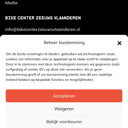
Media
BIKE CENTER ZEEUWS VLAANDEREN
info@bikecenterzeeuwsvlaanderen.nl
+31 (0) 6 23 15 45 26
Beheer toestemming
Om de beste ervaringen te bieden, gebruiken wij technologieën zoals
cookies om informatie over je apparaat op te slaan en/of te raadplegen.
Door in te stemmen met deze technologieën kunnen wij gegevens zoals
surfgedrag of unieke ID's op deze site verwerken. Als je geen
toestemming geeft of uw toestemming intrekt, kan dit een nadelige
invloed hebben op bepaalde functies en mogelijkheden.
© 2026 Bike Center Zeeuws Vlaanderen - Het adres voor exclusieve
fietsbehoeften
Accepteren
Cookiebeleid
Weigeren
Privacybeleid
Bekijk voorkeuren
Realisatie:
Searacon