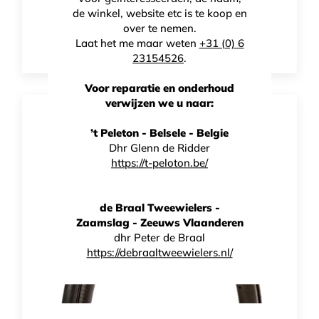
TLR - 26-28-30-32MM
de winkel, website etc is te koop en
over te nemen.
€
38,00
Laat het me maar weten
+31 (0) 6
23154526
.
Voor reparatie en onderhoud
verwijzen we u naar:
’t Peleton - Belsele - Belgie
Dhr Glenn de Ridder
https://t-peloton.be/
de Braal Tweewielers -
Zaamslag - Zeeuws Vlaanderen
dhr Peter de Braal
https://debraaltweewielers.nl/