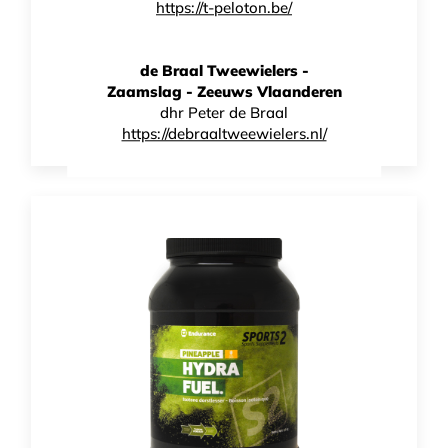
https://t-peloton.be/
Sports2 Energy Fuel
de Braal Tweewielers -
ENERGIEDRANK
Zaamslag - Zeeuws Vlaanderen
dhr Peter de Braal
€
29,00
https://debraaltweewielers.nl/