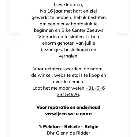
Lieve klanten,
Sports2 Ketone Fuel +
Na 16 jaar met hart en ziel
€
68,00
gewerkt te hebben, heb ik besloten
om een nieuw hoofdstuk te
beginnen en Bike Center Zeeuws
Vlaanderen te sluiten. Ik heb
enorm genoten van jullie
bezoekjes, bestellingen en
verhalen.
Voor geïnteresseerden, de naam,
de winkel, website etc is te koop en
over te nemen.
Laat het me maar weten
+31 (0) 6
23154526
.
Voor reparatie en onderhoud
verwijzen we u naar:
’t Peleton - Belsele - Belgie
Dhr Glenn de Ridder