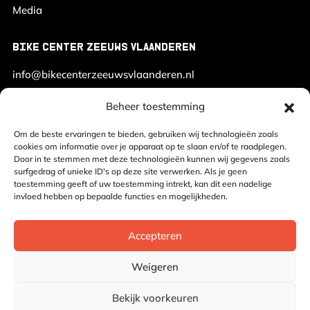
Media
BIKE CENTER ZEEUWS VLAANDEREN
info@bikecenterzeeuwsvlaanderen.nl
+31 (0) 6 23 15 45 26
Beheer toestemming
Om de beste ervaringen te bieden, gebruiken wij technologieën zoals
cookies om informatie over je apparaat op te slaan en/of te raadplegen.
Door in te stemmen met deze technologieën kunnen wij gegevens zoals
surfgedrag of unieke ID's op deze site verwerken. Als je geen
toestemming geeft of uw toestemming intrekt, kan dit een nadelige
invloed hebben op bepaalde functies en mogelijkheden.
© 2026 Bike Center Zeeuws Vlaanderen - Het adres voor exclusieve
fietsbehoeften
Accepteren
Cookiebeleid
Weigeren
Privacybeleid
Bekijk voorkeuren
Realisatie:
Searacon