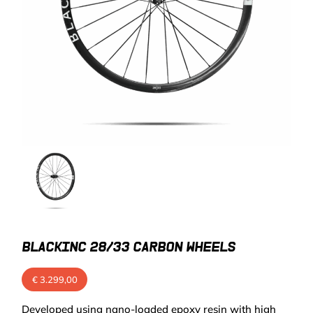
BLACKINC 28/33 CARBON WHEELS
€
3.299,00
Developed using nano-loaded epoxy resin with high