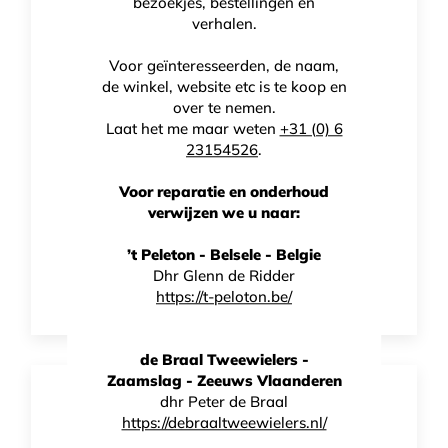
bezoekjes, bestellingen en
verhalen.
Voor geïnteresseerden, de naam,
de winkel, website etc is te koop en
over te nemen.
Laat het me maar weten
+31 (0) 6
23154526
.
Voor reparatie en onderhoud
verwijzen we u naar:
’t Peleton - Belsele - Belgie
DT Swiss PR 1600 DI Cut 21
Dhr Glenn de Ridder
https://t-peloton.be/
de Braal Tweewielers -
Zaamslag - Zeeuws Vlaanderen
dhr Peter de Braal
https://debraaltweewielers.nl/